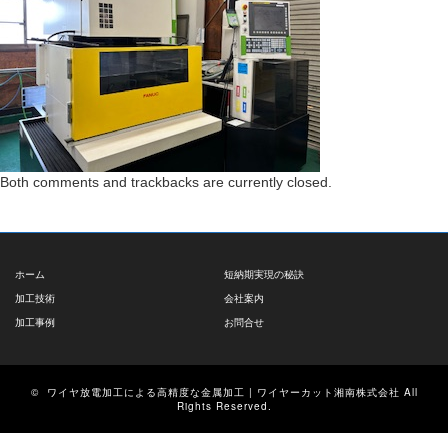
Both comments and trackbacks are currently closed.
ホーム
短納期実現の秘訣
加工技術
会社案内
加工事例
お問合せ
©
ワイヤ放電加工による高精度な金属加工 | ワイヤーカット湘南株式会社
All
Rights Reserved.