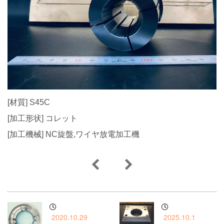
[材質] S45C
[加工形状] コレット
[加工機械] NC旋盤,ワイヤ放電加工機
2020.10.29
2025.10.1