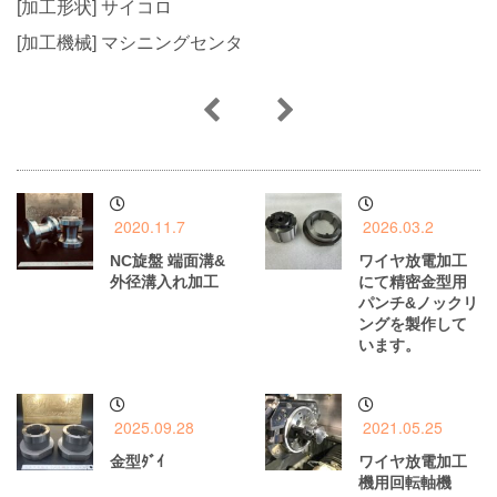
[加工形状] サイコロ
[加工機械] マシニングセンタ
2020.11.7
2026.03.2
NC旋盤 端面溝&
ワイヤ放電加工
外径溝入れ加工
にて精密金型用
パンチ&ノックリ
ングを製作して
います。
2025.09.28
2021.05.25
金型ﾀﾞｲ
ワイヤ放電加工
機用回転軸機