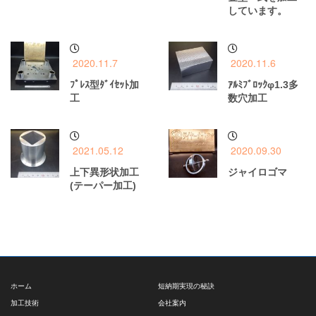
しています。
2020.11.7
2020.11.6
ﾌﾟﾚｽ型ﾀﾞｲｾｯﾄ加
ｱﾙﾐﾌﾞﾛｯｸφ1.3多
工
数穴加工
2021.05.12
2020.09.30
上下異形状加工
ジャイロゴマ
(テーパー加工)
ホーム
短納期実現の秘訣
加工技術
会社案内