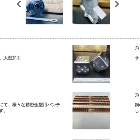
、大型加工
サ
にて、様々な精密金型用パンチ
銅
す。
し