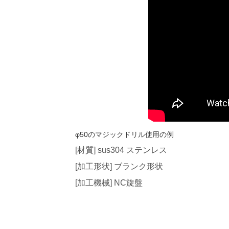
φ50のマジックドリル使用の例
[材質] sus304 ステンレス
[加工形状] ブランク形状
[加工機械] NC旋盤