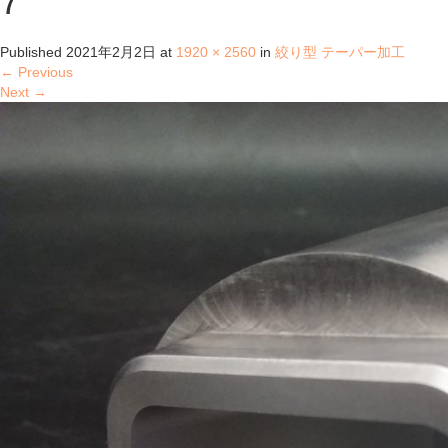
7
Published
2021年2月2日
at
1920 × 2560
in
絞り型 テーパー加工
←
Previous
Next
→