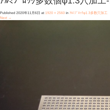
ｱﾙﾐﾌﾞﾛｯｸ多数個φ1.3穴加工-
Published
2020年11月6日
at
1920 × 2560
in
ｱﾙﾐﾌﾞﾛｯｸφ1.3多数穴加工
Next
→