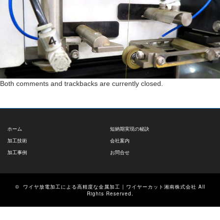
Both comments and trackbacks are currently closed.
ホーム
短納期実現の秘訣
加工技術
会社案内
加工事例
お問合せ
©
ワイヤ放電加工による高精度な金属加工 | ワイヤーカット湘南株式会社
All
Rights Reserved.